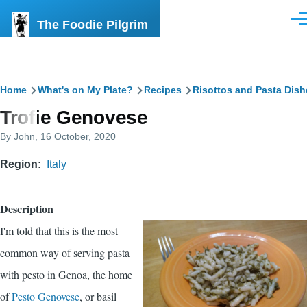
Skip to main content
The Foodie Pilgrim
Men
Breadcrumb
Home
What's on My Plate?
Recipes
Risottos and Pasta Dish
Trofie Genovese
By
John
, 16 October, 2020
Region
Italy
Description
I'm told that this is the most
common way of serving pasta
with pesto in Genoa, the home
of
Pesto Genovese
, or basil